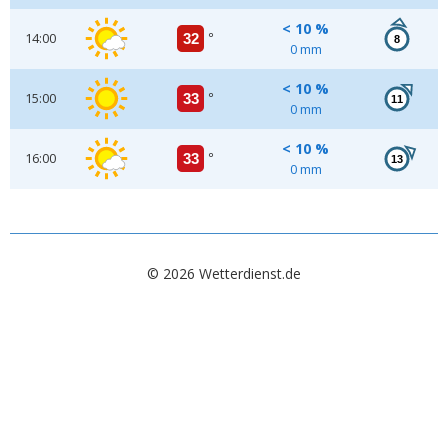
< 10 %
14:00
32
°
8
0 mm
< 10 %
15:00
33
°
11
0 mm
< 10 %
16:00
33
°
13
0 mm
© 2026 Wetterdienst.de