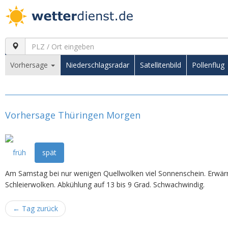
Vorhersage
Niederschlagsradar
Satellitenbild
Pollenflug
Vorhersage Thüringen Morgen
früh
spät
Am Samstag bei nur wenigen Quellwolken viel Sonnenschein. Erwärm
Schleierwolken. Abkühlung auf 13 bis 9 Grad. Schwachwindig.
←
Tag zurück