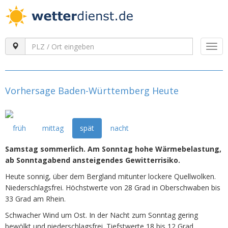
Togg
navi
Vorhersage Baden-Württemberg Heute
früh
mittag
spät
nacht
Samstag sommerlich. Am Sonntag hohe Wärmebelastung,
ab Sonntagabend ansteigendes Gewitterrisiko.
Heute sonnig, über dem Bergland mitunter lockere Quellwolken.
Niederschlagsfrei. Höchstwerte von 28 Grad in Oberschwaben bis
33 Grad am Rhein.
Schwacher Wind um Ost. In der Nacht zum Sonntag gering
bewölkt und niederschlagsfrei. Tiefstwerte 18 bis 12 Grad.