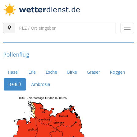
Togg
navi
Pollenflug
Hasel
Erle
Esche
Birke
Gräser
Roggen
Beifuß
Ambrosia