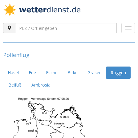
Togg
navi
Pollenflug
Hasel
Erle
Esche
Birke
Gräser
Roggen
Beifuß
Ambrosia